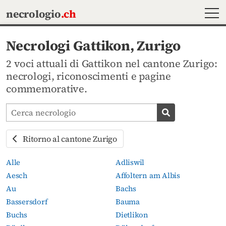
MEN
necrologio
.ch
Necrologi Gattikon, Zurigo
2 voci attuali di Gattikon nel cantone Zurigo:
necrologi, riconoscimenti e pagine
commemorative.
Cerca avvisi mortuari
Cerca necrolog
Ritorno al cantone Zurigo
Alle
Adliswil
Aesch
Affoltern am Albis
Au
Bachs
Bassersdorf
Bauma
Buchs
Dietlikon