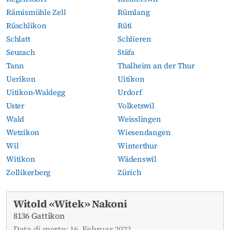
Rämismühle Zell
Rümlang
Rüschlikon
Rüti
Schlatt
Schlieren
Seuzach
Stäfa
Tann
Thalheim an der Thur
Uerikon
Uitikon
Uitikon-Waldegg
Urdorf
Uster
Volketswil
Wald
Weisslingen
Wetzikon
Wiesendangen
Wil
Winterthur
Witikon
Wädenswil
Zollikerberg
Zürich
Necrologi attuali
Witold «Witek» Nakoni
8136 Gattikon
Data di morte: 16. Februar 2022