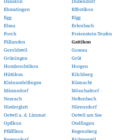
Dänikon
Dübendorf
Ebmatingen
Effretikon
Egg
Elgg
Elsau
Erlenbach
Forch
Freienstein-Teufen
Fällanden
Gattikon
Geroldswil
Gossau
Grüningen
Grüt
Hombrechtikon
Horgen
Hüttikon
Kilchberg
Kleinandelfingen
Küsnacht
Männedorf
Mönchaltorf
Neerach
Neftenbach
Niederglatt
Nürensdorf
Oetwil a. d. Limmat
Oetwil am See
Opfikon
Otelfingen
Pfäffikon
Regensberg
Regensdorf
Richterswil