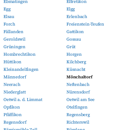
Ebmatingen
Effretikon
Egg
Elgg
Elsau
Erlenbach
Forch
Freienstein-Teufen
Fällanden
Gattikon
Geroldswil
Gossau
Grüningen
Grüt
Hombrechtikon
Horgen
Hüttikon
Kilchberg
Kleinandelfingen
Küsnacht
Männedorf
Mönchaltorf
Neerach
Neftenbach
Niederglatt
Nürensdorf
Oetwil a. d. Limmat
Oetwil am See
Opfikon
Otelfingen
Pfäffikon
Regensberg
Regensdorf
Richterswil
Rämismühle Zell
Rümlang