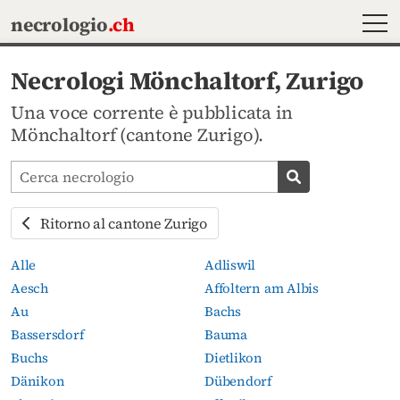
MEN
necrologio
.ch
Necrologi Mönchaltorf, Zurigo
Una voce corrente è pubblicata in
Mönchaltorf (cantone Zurigo).
Cerca avvisi mortuari
Cerca necrolog
Ritorno al cantone Zurigo
Alle
Adliswil
Aesch
Affoltern am Albis
Au
Bachs
Bassersdorf
Bauma
Buchs
Dietlikon
Dänikon
Dübendorf