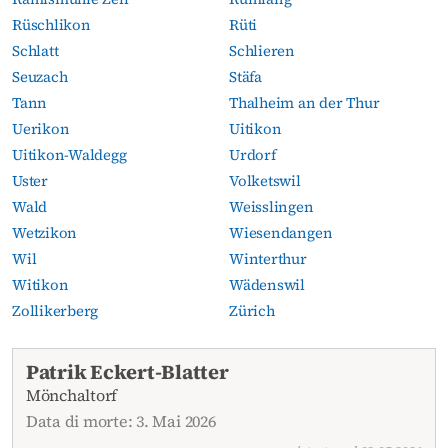
Rüschlikon
Rüti
Schlatt
Schlieren
Seuzach
Stäfa
Tann
Thalheim an der Thur
Uerikon
Uitikon
Uitikon-Waldegg
Urdorf
Uster
Volketswil
Wald
Weisslingen
Wetzikon
Wiesendangen
Wil
Winterthur
Witikon
Wädenswil
Zollikerberg
Zürich
Necrologi attuali
Patrik Eckert-Blatter
Mönchaltorf
Data di morte: 3. Mai 2026