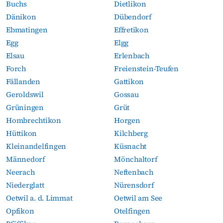
Buchs
Dietlikon
Dänikon
Dübendorf
Ebmatingen
Effretikon
Egg
Elgg
Elsau
Erlenbach
Forch
Freienstein-Teufen
Fällanden
Gattikon
Geroldswil
Gossau
Grüningen
Grüt
Hombrechtikon
Horgen
Hüttikon
Kilchberg
Kleinandelfingen
Küsnacht
Männedorf
Mönchaltorf
Neerach
Neftenbach
Niederglatt
Nürensdorf
Oetwil a. d. Limmat
Oetwil am See
Opfikon
Otelfingen