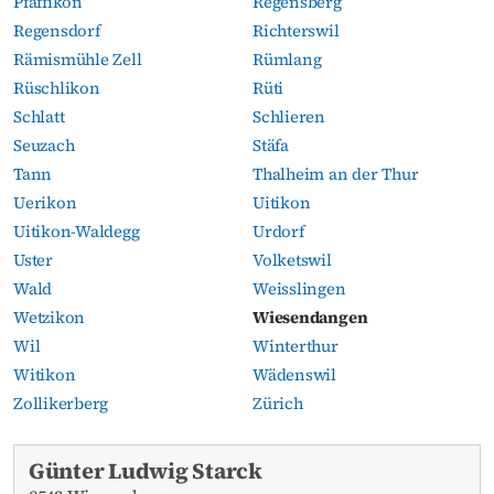
Pfäffikon
Regensberg
Regensdorf
Richterswil
Rämismühle Zell
Rümlang
Rüschlikon
Rüti
Schlatt
Schlieren
Seuzach
Stäfa
Tann
Thalheim an der Thur
Uerikon
Uitikon
Uitikon-Waldegg
Urdorf
Uster
Volketswil
Wald
Weisslingen
Wetzikon
Wiesendangen
Wil
Winterthur
Witikon
Wädenswil
Zollikerberg
Zürich
Necrologi attuali
Günter Ludwig Starck