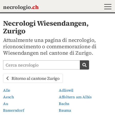
MEN
necrologio
.ch
Necrologi Wiesendangen,
Zurigo
Attualmente una pagina di necrologio,
riconoscimento o commemorazione di
Wiesendangen nel cantone di Zurigo.
Cerca avvisi mortuari
Cerca necrolog
Ritorno al cantone Zurigo
Alle
Adliswil
Aesch
Affoltern am Albis
Au
Bachs
Bassersdorf
Bauma