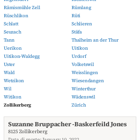
Rämismühle Zell
Rümlang
Rüschlikon
Rüti
Schlatt
Schlieren
Seuzach
Stäfa
Tann
Thalheim an der Thur
Uerikon
Uitikon
Uitikon-Waldegg
Urdorf
Uster
Volketswil
Wald
Weisslingen
Wetzikon
Wiesendangen
Wil
Winterthur
Witikon
Wädenswil
Zollikerberg
Zürich
Necrologi attuali
Suzanne Bruppacher -Baskerfeild Jones
8125 Zollikerberg
Data di morte: January 10, 2022