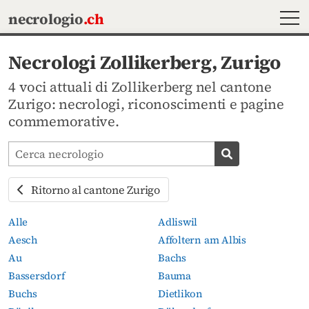
MEN
necrologio
.ch
Necrologi Zollikerberg, Zurigo
4 voci attuali di Zollikerberg nel cantone
Zurigo: necrologi, riconoscimenti e pagine
commemorative.
Cerca avvisi mortuari
Cerca necrolog
Ritorno al cantone Zurigo
Alle
Adliswil
Aesch
Affoltern am Albis
Au
Bachs
Bassersdorf
Bauma
Buchs
Dietlikon