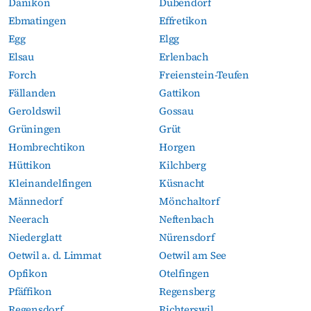
Dänikon
Dübendorf
Ebmatingen
Effretikon
Egg
Elgg
Elsau
Erlenbach
Forch
Freienstein-Teufen
Fällanden
Gattikon
Geroldswil
Gossau
Grüningen
Grüt
Hombrechtikon
Horgen
Hüttikon
Kilchberg
Kleinandelfingen
Küsnacht
Männedorf
Mönchaltorf
Neerach
Neftenbach
Niederglatt
Nürensdorf
Oetwil a. d. Limmat
Oetwil am See
Opfikon
Otelfingen
Pfäffikon
Regensberg
Regensdorf
Richterswil