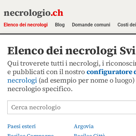
necrologio
.ch
Elenco dei necrologi
Blog
Domande comuni
Costi dei
Elenco dei necrologi Sv
Qui troverete tutti i necrologi, i ricono
e pubblicati con il nostro
configuratore 
necrologi
(ad esempio per nome o luogo) o
necrologio specifico.
Cerca avvisi mortuari
Paesi esteri
Argovia
Basilea Campagna
Basilea Città