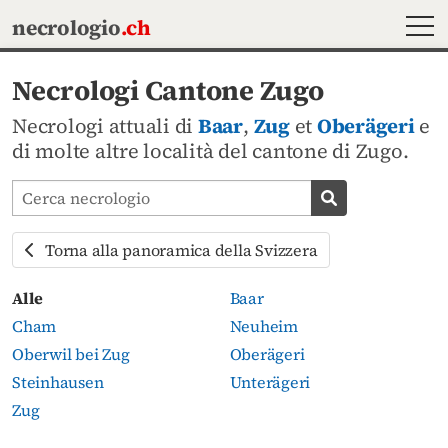
MEN
necrologio
.ch
Necrologi Cantone Zugo
Necrologi attuali di
Baar
,
Zug
et
Oberägeri
e
di molte altre località del cantone di Zugo.
Cerca avvisi mortuari
Cerca necrolog
Torna alla panoramica della Svizzera
Alle
Baar
Cham
Neuheim
Oberwil bei Zug
Oberägeri
Steinhausen
Unterägeri
Zug