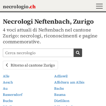
MEN
necrologio
.ch
Necrologi Neftenbach, Zurigo
4 voci attuali di Neftenbach nel cantone
Zurigo: necrologi, riconoscimenti e pagine
commemorative.
Cerca avvisi mortuari
Cerca necrolog
Ritorno al cantone Zurigo
Alle
Adliswil
Aesch
Affoltern am Albis
Au
Bachs
Bassersdorf
Bauma
Buchs
Dietlikon