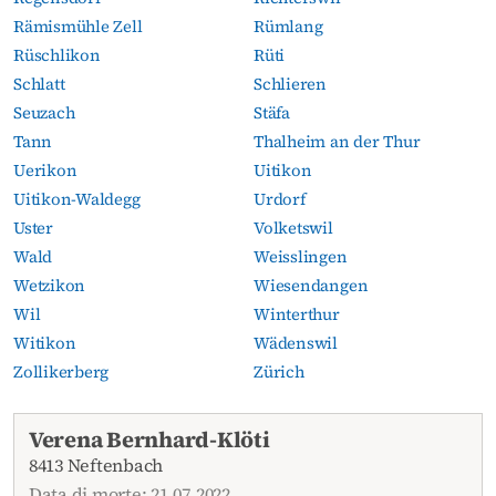
Rämismühle Zell
Rümlang
Rüschlikon
Rüti
Schlatt
Schlieren
Seuzach
Stäfa
Tann
Thalheim an der Thur
Uerikon
Uitikon
Uitikon-Waldegg
Urdorf
Uster
Volketswil
Wald
Weisslingen
Wetzikon
Wiesendangen
Wil
Winterthur
Witikon
Wädenswil
Zollikerberg
Zürich
Necrologi attuali
Verena Bernhard-Klöti
8413 Neftenbach
Data di morte: 21.07.2022