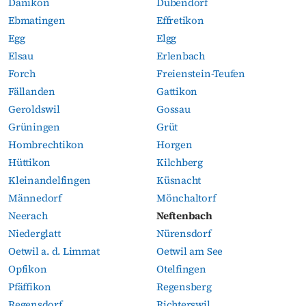
Dänikon
Dübendorf
Ebmatingen
Effretikon
Egg
Elgg
Elsau
Erlenbach
Forch
Freienstein-Teufen
Fällanden
Gattikon
Geroldswil
Gossau
Grüningen
Grüt
Hombrechtikon
Horgen
Hüttikon
Kilchberg
Kleinandelfingen
Küsnacht
Männedorf
Mönchaltorf
Neerach
Neftenbach
Niederglatt
Nürensdorf
Oetwil a. d. Limmat
Oetwil am See
Opfikon
Otelfingen
Pfäffikon
Regensberg
Regensdorf
Richterswil