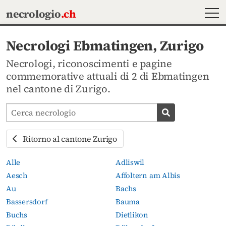
MEN
necrologio
.ch
Necrologi Ebmatingen, Zurigo
Necrologi, riconoscimenti e pagine
commemorative attuali di 2 di Ebmatingen
nel cantone di Zurigo.
Cerca avvisi mortuari
Cerca necrolog
Ritorno al cantone Zurigo
Alle
Adliswil
Aesch
Affoltern am Albis
Au
Bachs
Bassersdorf
Bauma
Buchs
Dietlikon