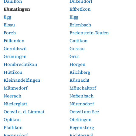
Dänikon
Dübendorf
Ebmatingen
Effretikon
Egg
Elgg
Elsau
Erlenbach
Forch
Freienstein-Teufen
Fällanden
Gattikon
Geroldswil
Gossau
Grüningen
Grüt
Hombrechtikon
Horgen
Hüttikon
Kilchberg
Kleinandelfingen
Küsnacht
Männedorf
Mönchaltorf
Neerach
Neftenbach
Niederglatt
Nürensdorf
Oetwil a. d. Limmat
Oetwil am See
Opfikon
Otelfingen
Pfäffikon
Regensberg
Regensdorf
Richterswil