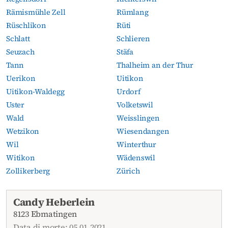
Rämismühle Zell
Rümlang
Rüschlikon
Rüti
Schlatt
Schlieren
Seuzach
Stäfa
Tann
Thalheim an der Thur
Uerikon
Uitikon
Uitikon-Waldegg
Urdorf
Uster
Volketswil
Wald
Weisslingen
Wetzikon
Wiesendangen
Wil
Winterthur
Witikon
Wädenswil
Zollikerberg
Zürich
Necrologi attuali
Candy Heberlein
8123 Ebmatingen
Data di morte: 05.01.2021