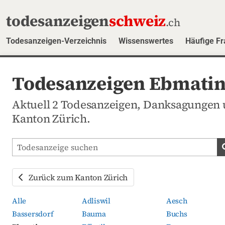
todesanzeigen
schweiz
.ch
Todesanzeigen-Verzeichnis
Wissenswertes
Häufige F
Todesanzeigen Ebmatin
Aktuell 2 Todesanzeigen, Danksagungen
Kanton Zürich.
Todesanzeigen-Portal durchsuchen
Zurück zum Kanton Zürich
Alle
Adliswil
Aesch
Bassersdorf
Bauma
Buchs