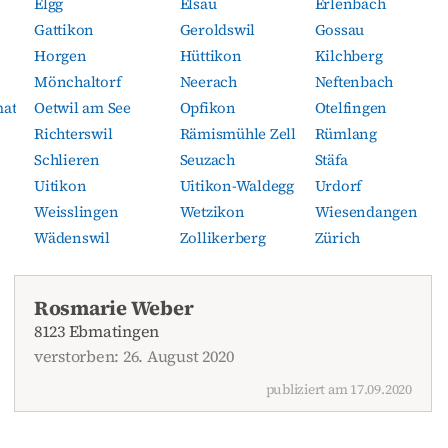
Elgg
Elsau
Erlenbach
Gattikon
Geroldswil
Gossau
Horgen
Hüttikon
Kilchberg
Mönchaltorf
Neerach
Neftenbach
mat
Oetwil am See
Opfikon
Otelfingen
Richterswil
Rämismühle Zell
Rümlang
Schlieren
Seuzach
Stäfa
Uitikon
Uitikon-Waldegg
Urdorf
Weisslingen
Wetzikon
Wiesendangen
Wädenswil
Zollikerberg
Zürich
Rosmarie Weber
8123 Ebmatingen
verstorben: 26. August 2020
publiziert am 17.09.2020