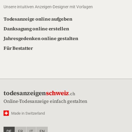
Unsere intuitiven Anzeigen-Designer mit Vorlagen
Todesanzeige online aufgeben
Danksagung online erstellen
Jahresgedenken online gestalten
Für Bestatter
todesanzeigen
schweiz
.ch
Online-Todesanzeige einfach gestalten
Made in Switzerland
DE
FR
IT
EN