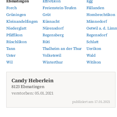
Ebmatingen
Effretikon
Egg
Forch
Freienstein-Teufen
Fällanden
Grüningen
Grüt
Hombrechtikon
Kleinandelfingen
Küsnacht
Männedorf
Niederglatt
Nürensdorf
Oetwil a. d. Lim
Pfäffikon
Regensberg
Regensdorf
Rüschlikon
Rüti
Schlatt
Tann
Thalheim an der Thur
Uerikon
Uster
Volketswil
Wald
Wil
Winterthur
Witikon
Aktuelle Todesanzeigen
Candy Heberlein
8123 Ebmatingen
verstorben: 05.01.2021
publiziert am 17.01.2021