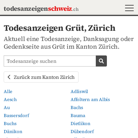
MEN
todesanzeigen
schweiz
.ch
Todesanzeigen Grüt, Zürich
Aktuell eine Todesanzeige, Danksagung oder
Gedenkseite aus Grüt im Kanton Zürich.
Todesanzeigen-Portal durchsuchen
Todesanzeige s
Zurück zum Kanton Zürich
Alle
Adliswil
Aesch
Affoltern am Albis
Au
Bachs
Bassersdorf
Bauma
Buchs
Dietlikon
Dänikon
Dübendorf