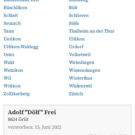
Rüschlikon
Rüti
Schlatt
Schlieren
Seuzach
Stäfa
Tann
Thalheim an der Thur
Uerikon
Uitikon
Uitikon-Waldegg
Urdorf
Uster
Volketswil
Wald
Weisslingen
Wetzikon
Wiesendangen
Wil
Winterthur
Witikon
Wädenswil
Zollikerberg
Zürich
Aktuelle Todesanzeigen
Adolf "Dölf" Frei
8624 Grüt
verstorben: 15. Juni 2022