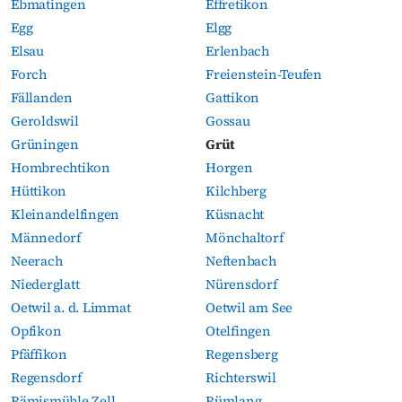
Ebmatingen
Effretikon
Egg
Elgg
Elsau
Erlenbach
Forch
Freienstein-Teufen
Fällanden
Gattikon
Geroldswil
Gossau
Grüningen
Grüt
Hombrechtikon
Horgen
Hüttikon
Kilchberg
Kleinandelfingen
Küsnacht
Männedorf
Mönchaltorf
Neerach
Neftenbach
Niederglatt
Nürensdorf
Oetwil a. d. Limmat
Oetwil am See
Opfikon
Otelfingen
Pfäffikon
Regensberg
Regensdorf
Richterswil
Rämismühle Zell
Rümlang