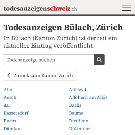
MEN
todesanzeigen
schweiz
.ch
Todesanzeigen Bülach, Zürich
In Bülach (Kanton Zürich) ist derzeit ein
aktueller Eintrag veröffentlicht.
Todesanzeigen-Portal durchsuchen
Todesanzeige s
Zurück zum Kanton Zürich
Alle
Adliswil
Aesch
Affoltern am Albis
Au
Bachs
Bassersdorf
Bauma
Buchs
Dietlikon
Dänikon
Dübendorf