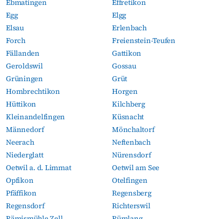
Ebmatingen
Effretikon
Egg
Elgg
Elsau
Erlenbach
Forch
Freienstein-Teufen
Fällanden
Gattikon
Geroldswil
Gossau
Grüningen
Grüt
Hombrechtikon
Horgen
Hüttikon
Kilchberg
Kleinandelfingen
Küsnacht
Männedorf
Mönchaltorf
Neerach
Neftenbach
Niederglatt
Nürensdorf
Oetwil a. d. Limmat
Oetwil am See
Opfikon
Otelfingen
Pfäffikon
Regensberg
Regensdorf
Richterswil
Rämismühle Zell
Rümlang