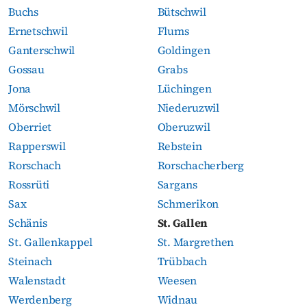
Buchs
Bütschwil
Ernetschwil
Flums
Ganterschwil
Goldingen
Gossau
Grabs
Jona
Lüchingen
Mörschwil
Niederuzwil
Oberriet
Oberuzwil
Rapperswil
Rebstein
Rorschach
Rorschacherberg
Rossrüti
Sargans
Sax
Schmerikon
Schänis
St. Gallen
St. Gallenkappel
St. Margrethen
Steinach
Trübbach
Walenstadt
Weesen
Werdenberg
Widnau