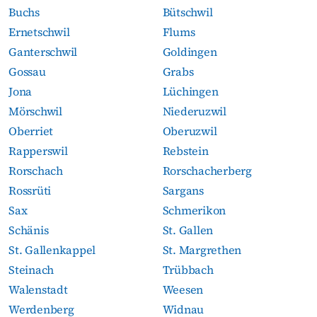
Buchs
Bütschwil
Ernetschwil
Flums
Ganterschwil
Goldingen
Gossau
Grabs
Jona
Lüchingen
Mörschwil
Niederuzwil
Oberriet
Oberuzwil
Rapperswil
Rebstein
Rorschach
Rorschacherberg
Rossrüti
Sargans
Sax
Schmerikon
Schänis
St. Gallen
St. Gallenkappel
St. Margrethen
Steinach
Trübbach
Walenstadt
Weesen
Werdenberg
Widnau