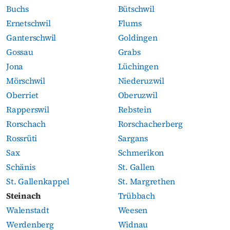
Buchs
Bütschwil
Ernetschwil
Flums
Ganterschwil
Goldingen
Gossau
Grabs
Jona
Lüchingen
Mörschwil
Niederuzwil
Oberriet
Oberuzwil
Rapperswil
Rebstein
Rorschach
Rorschacherberg
Rossrüti
Sargans
Sax
Schmerikon
Schänis
St. Gallen
St. Gallenkappel
St. Margrethen
Steinach
Trübbach
Walenstadt
Weesen
Werdenberg
Widnau