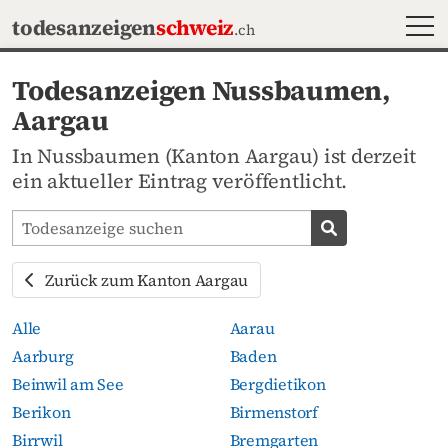
MEN
todesanzeigen
schweiz
.ch
Todesanzeigen Nussbaumen,
Aargau
In Nussbaumen (Kanton Aargau) ist derzeit
ein aktueller Eintrag veröffentlicht.
Todesanzeigen-Portal durchsuchen
Todesanzeige s
Zurück zum Kanton Aargau
Alle
Aarau
Aarburg
Baden
Beinwil am See
Bergdietikon
Berikon
Birmenstorf
Birrwil
Bremgarten