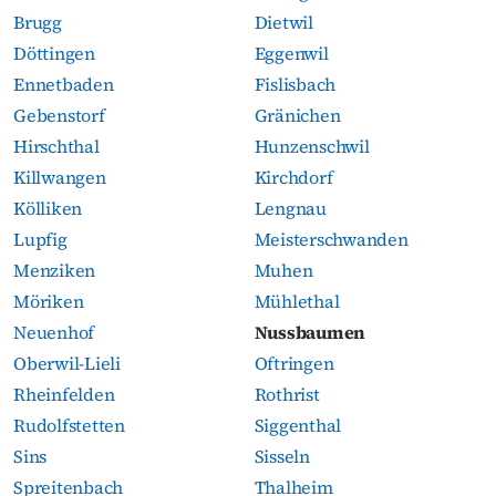
Brugg
Dietwil
Döttingen
Eggenwil
Ennetbaden
Fislisbach
Gebenstorf
Gränichen
Hirschthal
Hunzenschwil
Killwangen
Kirchdorf
Kölliken
Lengnau
Lupfig
Meisterschwanden
Menziken
Muhen
Möriken
Mühlethal
Neuenhof
Nussbaumen
Oberwil-Lieli
Oftringen
Rheinfelden
Rothrist
Rudolfstetten
Siggenthal
Sins
Sisseln
Spreitenbach
Thalheim