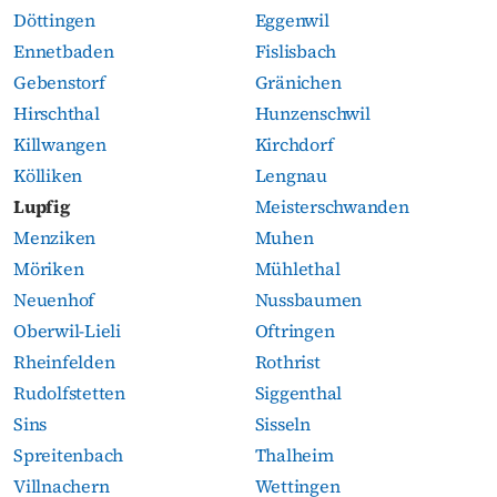
Döttingen
Eggenwil
Ennetbaden
Fislisbach
Gebenstorf
Gränichen
Hirschthal
Hunzenschwil
Killwangen
Kirchdorf
Kölliken
Lengnau
Lupfig
Meisterschwanden
Menziken
Muhen
Möriken
Mühlethal
Neuenhof
Nussbaumen
Oberwil-Lieli
Oftringen
Rheinfelden
Rothrist
Rudolfstetten
Siggenthal
Sins
Sisseln
Spreitenbach
Thalheim
Villnachern
Wettingen