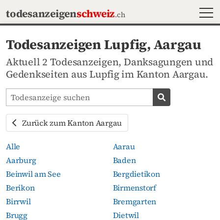
MEN
todesanzeigen
schweiz
.ch
Todesanzeigen Lupfig, Aargau
Aktuell 2 Todesanzeigen, Danksagungen und
Gedenkseiten aus Lupfig im Kanton Aargau.
Todesanzeigen-Portal durchsuchen
Todesanzeige s
Zurück zum Kanton Aargau
Alle
Aarau
Aarburg
Baden
Beinwil am See
Bergdietikon
Berikon
Birmenstorf
Birrwil
Bremgarten
Brugg
Dietwil