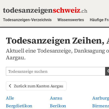
todesanzeigen
schweiz
.ch
Todesanzeigen-Verzeichnis
Wissenswertes
Häufige F
Todesanzeigen Zeihen,
Aktuell eine Todesanzeige, Danksagung 
Aargau.
Todesanzeigen-Portal durchsuchen
Zurück zum Kanton Aargau
Alle
Aarau
Aarbur
Bergdietikon
Berikon
Birmens