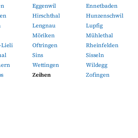
en
Eggenwil
Ennetbaden
hen
Hirschthal
Hunzenschwil
n
Lengnau
Lupfig
Möriken
Mühlethal
Lieli
Oftringen
Rheinfelden
hal
Sins
Sisseln
hern
Wettingen
Wildegg
os
Zeihen
Zofingen