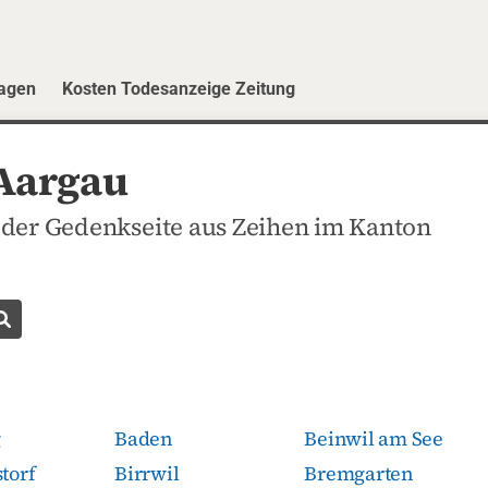
ragen
Kosten Todesanzeige Zeitung
 Aargau
oder Gedenkseite aus Zeihen im Kanton
Todesanzeige suchen
g
Baden
Beinwil am See
torf
Birrwil
Bremgarten