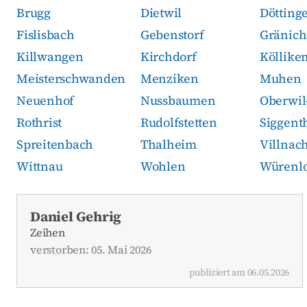
Brugg
Dietwil
Dötting
Fislisbach
Gebenstorf
Gränic
Killwangen
Kirchdorf
Köllike
Meisterschwanden
Menziken
Muhen
Neuenhof
Nussbaumen
Oberwil-
Rothrist
Rudolfstetten
Siggent
Spreitenbach
Thalheim
Villnac
Wittnau
Wohlen
Würenl
Aktuelle Todesanzeigen
Daniel Gehrig
Zeihen
verstorben: 05. Mai 2026
publiziert am 06.05.2026