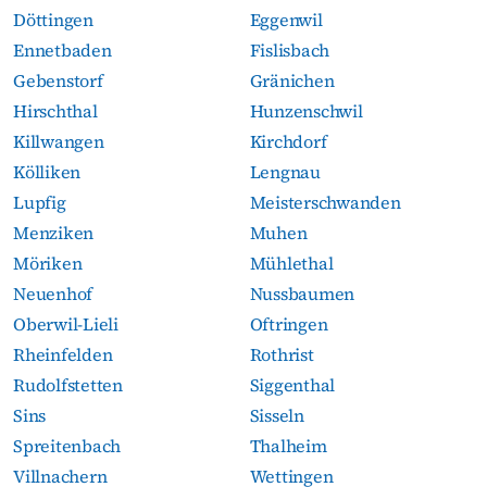
Döttingen
Eggenwil
Ennetbaden
Fislisbach
Gebenstorf
Gränichen
Hirschthal
Hunzenschwil
Killwangen
Kirchdorf
Kölliken
Lengnau
Lupfig
Meisterschwanden
Menziken
Muhen
Möriken
Mühlethal
Neuenhof
Nussbaumen
Oberwil-Lieli
Oftringen
Rheinfelden
Rothrist
Rudolfstetten
Siggenthal
Sins
Sisseln
Spreitenbach
Thalheim
Villnachern
Wettingen