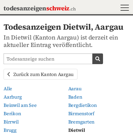
MEN
todesanzeigen
schweiz
.ch
Todesanzeigen Dietwil, Aargau
In Dietwil (Kanton Aargau) ist derzeit ein
aktueller Eintrag veröffentlicht.
Todesanzeigen-Portal durchsuchen
Todesanzeige s
Zurück zum Kanton Aargau
Alle
Aarau
Aarburg
Baden
Beinwil am See
Bergdietikon
Berikon
Birmenstorf
Birrwil
Bremgarten
Brugg
Dietwil