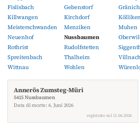
Fislisbach
Gebenstorf
Gränic
Killwangen
Kirchdorf
Köllike
Meisterschwanden
Menziken
Muhen
Neuenhof
Nussbaumen
Oberwil-
Rothrist
Rudolfstetten
Siggent
Spreitenbach
Thalheim
Villnac
Wittnau
Wohlen
Würenl
Necrologi attuali
Annerös Zumsteg-Müri
5415 Nussbaumen
Data di morte: 6. Juni 2026
registrato sul 11.06.2026