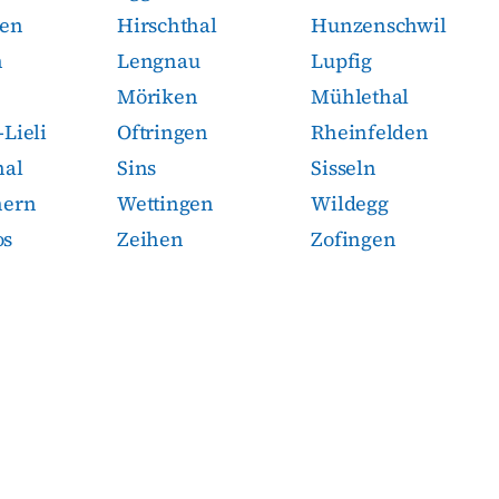
hen
Hirschthal
Hunzenschwil
n
Lengnau
Lupfig
Möriken
Mühlethal
Lieli
Oftringen
Rheinfelden
hal
Sins
Sisseln
hern
Wettingen
Wildegg
os
Zeihen
Zofingen