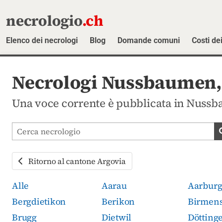
necrologio
.ch
Elenco dei necrologi
Blog
Domande comuni
Costi dei
Necrologi Nussbaumen,
Una voce corrente è pubblicata in Nussb
Cerca avvisi mortuari
Ritorno al cantone Argovia
Alle
Aarau
Aarbur
Bergdietikon
Berikon
Birmens
Brugg
Dietwil
Dötting