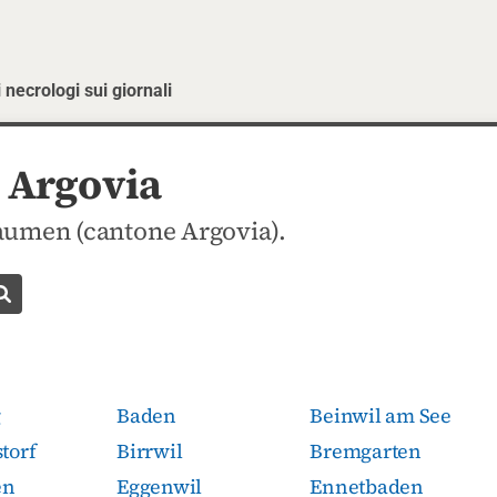
 necrologi sui giornali
 Argovia
aumen (cantone Argovia).
Cerca necrologio
g
Baden
Beinwil am See
torf
Birrwil
Bremgarten
en
Eggenwil
Ennetbaden