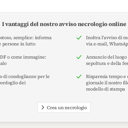
I vantaggi del nostro avviso necrologio online
ostoso, semplice: informa
Inoltra l'avviso di 
 persone in lutto
via e-mail, WhatsA
PDF o come immagine:
Annuncio del luogo e
ialo
sepoltura e della fe
o di condoglianze per le
Risparmia tempo e d
cordoglio dei
giornale il nostro f
modello di stampa
Crea un necrologio