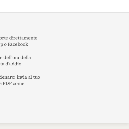
morte direttamente
pp o Facebook
 dell'ora della
sta d'addio
enaro: invia al tuo
ile PDF come