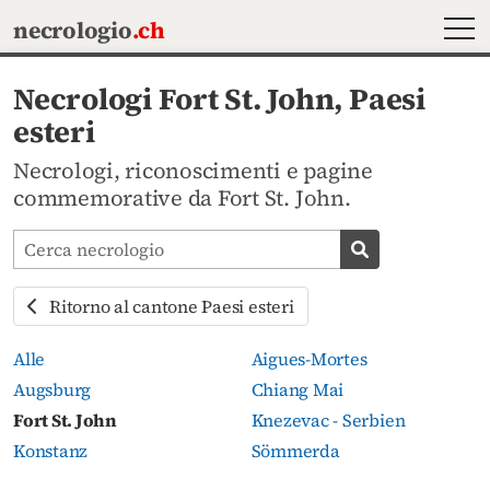
MEN
necrologio
.ch
Necrologi Fort St. John, Paesi
esteri
Necrologi, riconoscimenti e pagine
commemorative da Fort St. John.
Cerca avvisi mortuari
Cerca necrolog
Ritorno al cantone Paesi esteri
Alle
Aigues-Mortes
Augsburg
Chiang Mai
Fort St. John
Knezevac - Serbien
Konstanz
Sömmerda