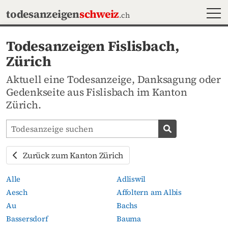
MEN
todesanzeigen
schweiz
.ch
Todesanzeigen Fislisbach,
Zürich
Aktuell eine Todesanzeige, Danksagung oder
Gedenkseite aus Fislisbach im Kanton
Zürich.
Todesanzeigen-Portal durchsuchen
Todesanzeige s
Zurück zum Kanton Zürich
Alle
Adliswil
Aesch
Affoltern am Albis
Au
Bachs
Bassersdorf
Bauma