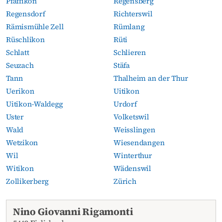
Pfäffikon
Regensberg
Regensdorf
Richterswil
Rämismühle Zell
Rümlang
Rüschlikon
Rüti
Schlatt
Schlieren
Seuzach
Stäfa
Tann
Thalheim an der Thur
Uerikon
Uitikon
Uitikon-Waldegg
Urdorf
Uster
Volketswil
Wald
Weisslingen
Wetzikon
Wiesendangen
Wil
Winterthur
Witikon
Wädenswil
Zollikerberg
Zürich
Aktuelle Todesanzeigen
Nino Giovanni Rigamonti