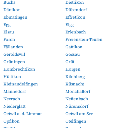
Buchs
Dietlikon
Dänikon
Dübendorf
Ebmatingen
Effretikon
Egg
Elgg
Elsau
Erlenbach
Forch
Freienstein-Teufen
Fällanden
Gattikon
Geroldswil
Gossau
Grüningen
Grüt
Hombrechtikon
Horgen
Hüttikon
Kilchberg
Kleinandelfingen
Küsnacht
Männedorf
Mönchaltorf
Neerach
Neftenbach
Niederglatt
Nürensdorf
Oetwil a. d. Limmat
Oetwil am See
Opfikon
Otelfingen