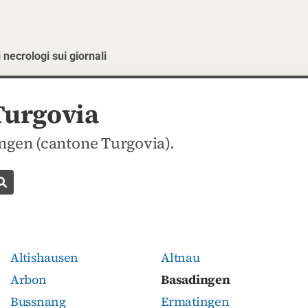
 necrologi sui giornali
Turgovia
ngen (cantone Turgovia).
Cerca necrologio
Altishausen
Altnau
Arbon
Basadingen
Bussnang
Ermatingen