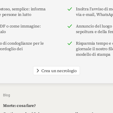
ostoso, semplice: informa
Inoltra l'avviso di 
 persone in lutto
via e-mail, WhatsA
PDF o come immagine:
Annuncio del luogo e
ialo
sepoltura e della fe
o di condoglianze per le
Risparmia tempo e d
cordoglio dei
giornale il nostro f
modello di stampa
Crea un necrologio
Blog
Morte: cosa fare?