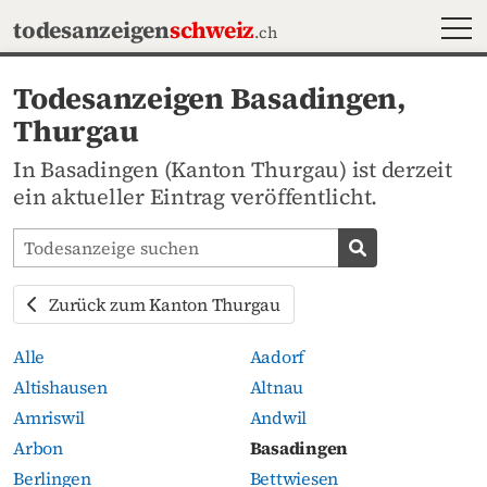
MEN
todesanzeigen
schweiz
.ch
Todesanzeigen Basadingen,
Thurgau
In Basadingen (Kanton Thurgau) ist derzeit
ein aktueller Eintrag veröffentlicht.
Todesanzeigen-Portal durchsuchen
Todesanzeige s
Zurück zum Kanton Thurgau
Alle
Aadorf
Altishausen
Altnau
Amriswil
Andwil
Arbon
Basadingen
Berlingen
Bettwiesen