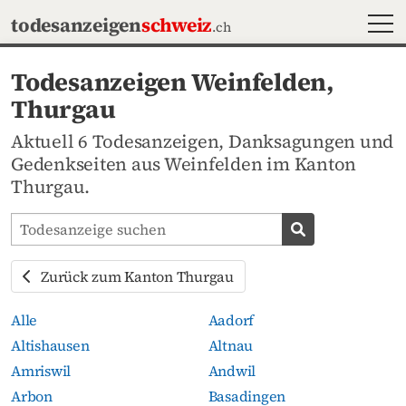
MEN
todesanzeigen
schweiz
.ch
Todesanzeigen Weinfelden,
Thurgau
Aktuell 6 Todesanzeigen, Danksagungen und
Gedenkseiten aus Weinfelden im Kanton
Thurgau.
Todesanzeigen-Portal durchsuchen
Todesanzeige s
Zurück zum Kanton Thurgau
Alle
Aadorf
Altishausen
Altnau
Amriswil
Andwil
Arbon
Basadingen