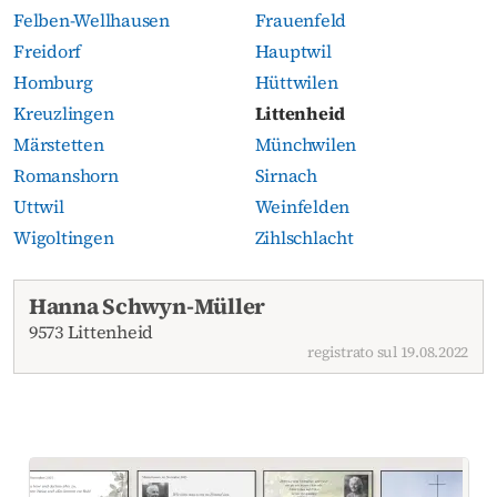
Felben-Wellhausen
Frauenfeld
Freidorf
Hauptwil
Homburg
Hüttwilen
Kreuzlingen
Littenheid
Märstetten
Münchwilen
Romanshorn
Sirnach
Uttwil
Weinfelden
Wigoltingen
Zihlschlacht
Necrologi attuali
Hanna Schwyn-Müller
9573 Littenheid
registrato sul 19.08.2022