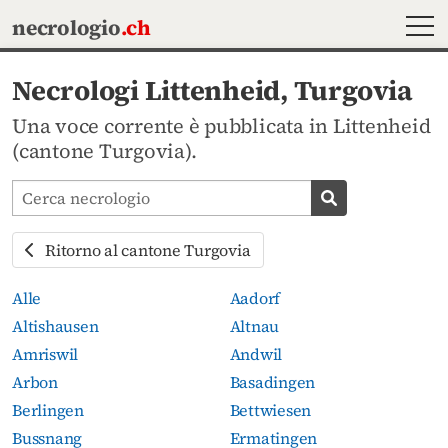
MEN
necrologio
.ch
Necrologi Littenheid, Turgovia
Una voce corrente è pubblicata in Littenheid
(cantone Turgovia).
Cerca avvisi mortuari
Cerca necrolog
Ritorno al cantone Turgovia
Alle
Aadorf
Altishausen
Altnau
Amriswil
Andwil
Arbon
Basadingen
Berlingen
Bettwiesen
Bussnang
Ermatingen