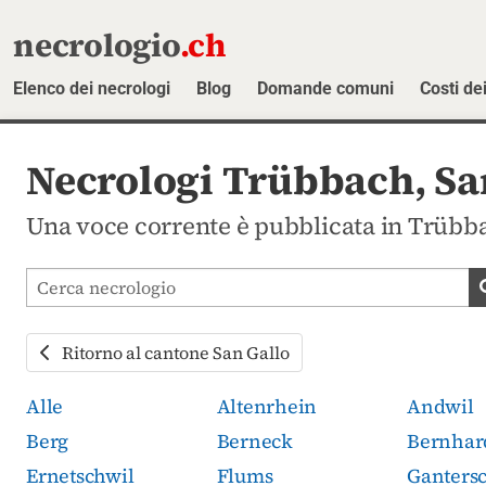
necrologio
.ch
Elenco dei necrologi
Blog
Domande comuni
Costi dei
Necrologi Trübbach, Sa
Una voce corrente è pubblicata in Trübba
Cerca avvisi mortuari
Ritorno al cantone San Gallo
Alle
Altenrhein
Andwil
Berg
Berneck
Bernhar
Ernetschwil
Flums
Ganters