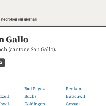
 necrologi sui giornali
n Gallo
ch (cantone San Gallo).
Cerca necrologio
Bad Ragaz
Benken
dzell
Buchs
Bütschwil
chwil
Goldingen
Gossau