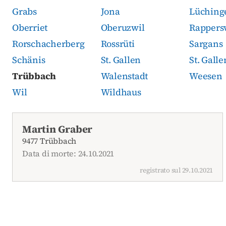
Grabs
Jona
Lüching
Oberriet
Oberuzwil
Rappers
Rorschacherberg
Rossrüti
Sargans
Schänis
St. Gallen
St. Gall
Trübbach
Walenstadt
Weesen
Wil
Wildhaus
Necrologi attuali
Martin Graber
9477 Trübbach
Data di morte: 24.10.2021
registrato sul 29.10.2021