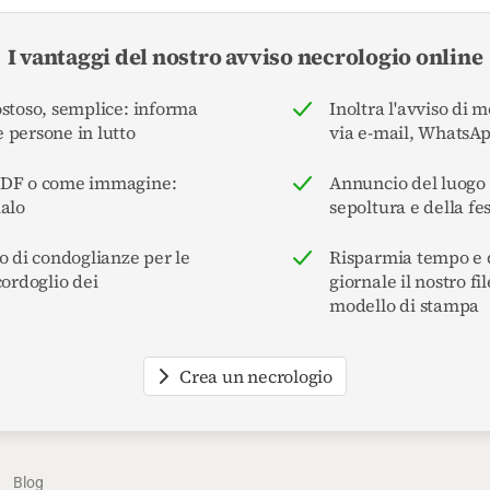
I vantaggi del nostro avviso necrologio online
ostoso, semplice: informa
Inoltra l'avviso di 
 persone in lutto
via e-mail, WhatsA
PDF o come immagine:
Annuncio del luogo e
ialo
sepoltura e della fe
o di condoglianze per le
Risparmia tempo e d
cordoglio dei
giornale il nostro f
modello di stampa
Crea un necrologio
Blog