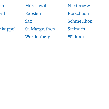
en
Mörschwil
Niederuzwil
wil
Rebstein
Rorschach
Sax
Schmerikon
enkappel
St. Margrethen
Steinach
Werdenberg
Widnau