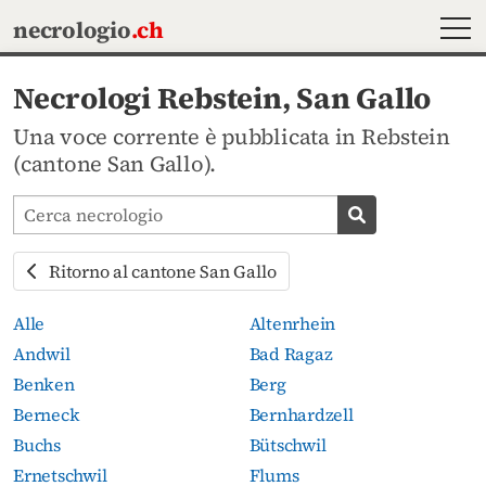
MEN
necrologio
.ch
Necrologi Rebstein, San Gallo
Una voce corrente è pubblicata in Rebstein
(cantone San Gallo).
Cerca avvisi mortuari
Cerca necrolog
Ritorno al cantone San Gallo
Alle
Altenrhein
Andwil
Bad Ragaz
Benken
Berg
Berneck
Bernhardzell
Buchs
Bütschwil
Ernetschwil
Flums