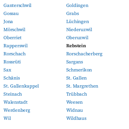
Ganterschwil
Goldingen
Gossau
Grabs
Jona
Lüchingen
Mörschwil
Niederuzwil
Oberriet
Oberuzwil
Rapperswil
Rebstein
Rorschach
Rorschacherberg
Rossrüti
Sargans
Sax
Schmerikon
Schänis
St. Gallen
St. Gallenkappel
St. Margrethen
Steinach
Trübbach
Walenstadt
Weesen
Werdenberg
Widnau
Wil
Wildhaus