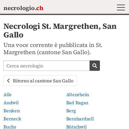
MEN
necrologio
.ch
Necrologi St. Margrethen, San
Gallo
Una voce corrente è pubblicata in St.
Margrethen (cantone San Gallo).
Cerca avvisi mortuari
Cerca necrolog
Ritorno al cantone San Gallo
Alle
Altenrhein
Andwil
Bad Ragaz
Benken
Berg
Berneck
Bernhardzell
Buchs
Bütschwil