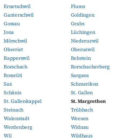
Ernetschwil
Flums
Ganterschwil
Goldingen
Gossau
Grabs
Jona
Lüchingen
Mörschwil
Niederuzwil
Oberriet
Oberuzwil
Rapperswil
Rebstein
Rorschach
Rorschacherberg
Rossrüti
Sargans
Sax
Schmerikon
Schänis
St. Gallen
St. Gallenkappel
St. Margrethen
Steinach
Trübbach
Walenstadt
Weesen
Werdenberg
Widnau
Wil
Wildhaus