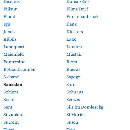
Disentis
Domat/Ems
Filisur
Flims Dorf
Flond
Fürstenaubruck
Igis
Ilanz
Jenaz
Klosters
Küblis
Laax
Landquart
Lunden
Maienfeld
Müstair
Pontresina
Riom
Rothenbrunnen
Rueras
S-chanf
Sagogn
Samedan
Sarn
Schiers
Schnaus
Scuol
Seewis
Sent
Sils im Domleschg
Silvaplana
St.Moritz
Surrein
Susch
Thusis
Trin