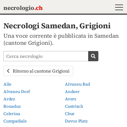
MEN
necrologio
.ch
Necrologi Samedan, Grigioni
Una voce corrente è pubblicata in Samedan
(cantone Grigioni).
Cerca avvisi mortuari
Cerca necrolog
Ritorno al cantone Grigioni
Alle
Alvaneu Bad
Alvaneu Dorf
Andeer
Ardez
Avers
Bonaduz
Castrisch
Celerina
Chur
Cumpadials
Davos Platz