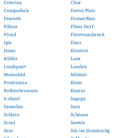
Celerina
Chur
Cumpadials
Davos Platz
Disentis
Domat/Ems
Filisur
Flims Dorf
Flond
Fürstenaubruck
Igis
Ilanz
Jenaz
Klosters
Küblis
Laax
Landquart
Lunden
Maienfeld
Müstair
Pontresina
Riom
Rothenbrunnen
Rueras
S-chanf
Sagogn
Samedan
Sarn
Schiers
Schnaus
Scuol
Seewis
Sent
Sils im Domleschg