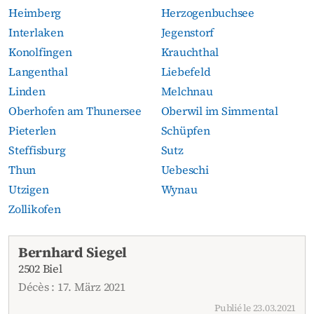
Heimberg
Herzogenbuchsee
Interlaken
Jegenstorf
Konolfingen
Krauchthal
Langenthal
Liebefeld
Linden
Melchnau
Oberhofen am Thunersee
Oberwil im Simmental
Pieterlen
Schüpfen
Steffisburg
Sutz
Thun
Uebeschi
Utzigen
Wynau
Zollikofen
Avis de décès actuels
Bernhard Siegel
2502 Biel
Décès : 17. März 2021
Publié le 23.03.2021