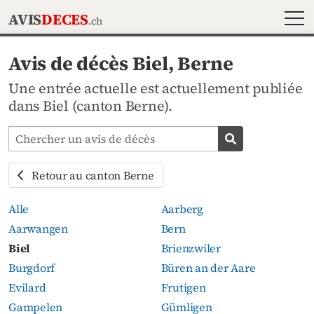
MEN
AVIS
DECES
.ch
Avis de décès Biel, Berne
Une entrée actuelle est actuellement publiée
dans Biel (canton Berne).
Chercher les avis mortuaires
Chercher un av
Retour au canton Berne
Alle
Aarberg
Aarwangen
Bern
Biel
Brienzwiler
Burgdorf
Büren an der Aare
Evilard
Frutigen
Gampelen
Gümligen