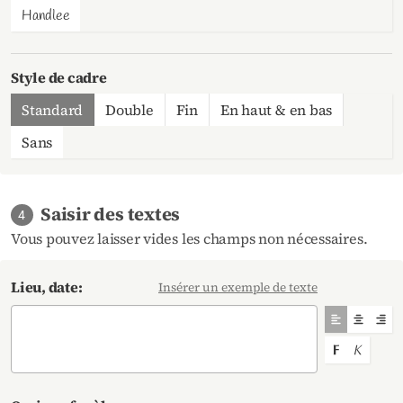
Handlee
Style de cadre
Standard
Double
Fin
En haut & en bas
Sans
Saisir des textes
4
Vous pouvez laisser vides les champs non nécessaires.
Lieu, date:
Insérer un exemple de texte
Aligner le tex
Aligner l
Alig
Mettre le text
Mettre le