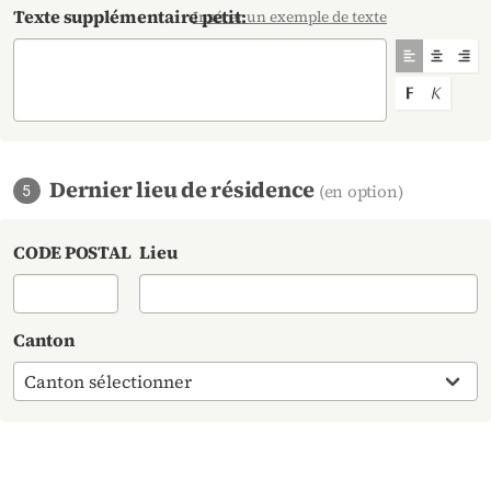
Texte supplémentaire petit:
Insérer un exemple de texte
Aligner le tex
Aligner l
Alig
Mettre le text
Mettre le
Dernier lieu de résidence
(en option)
5
CODE POSTAL
Lieu
Canton