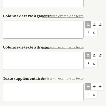
Colonne de texte à gauche:
Insérer un exemple de texte
Aligner le tex
Aligner l
Alig
Mettre le text
Mettre le
Colonne de texte à droite:
Insérer un exemple de texte
Aligner le tex
Aligner l
Alig
Mettre le text
Mettre le
Texte supplémentaire:
Insérer un exemple de texte
Aligner le tex
Aligner l
Alig
Mettre le text
Mettre le