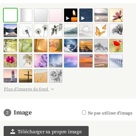
Blanc
Bande grise
Gris
Rose
Plus d'images de fond
Refléter horizontalement
Image
Représenter en noir et blanc
Ne pas utiliser d'image
2
Télécharger sa propre image