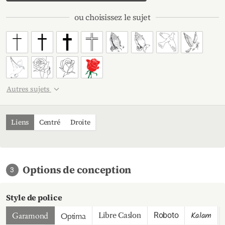
ou choisissez le sujet
Autres sujets
Liens
Centré
Droite
Représenter en noir et blanc
Options de conception
3
Style de police
Garamond
Kalam
Roboto
Libre Caslon
Optima