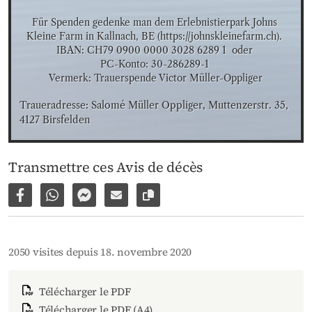
Für Spenden gedenke man dem Erlebnistierpark Johns 
Kleine Farm in Kallnach, BE (https://johnskleinefarm.ch). 

IBAN: CH79 0900 0000 3028 6289 1  oder 

PC-Konto: 30-286289-1 

Vermerk: Trauerspende Victor Müller-Oppliger
Traueradresse: Salomé Müller Oppliger, Muttenzerstr. 35, 
4127 Birsfelden
Transmettre ces Avis de décès
Partager sur Facebook
Partager par WhatsApp
Partager par Facebook Messenger
Partager par e-mail
Copier le lien vers la page
2050 visites depuis 18. novembre 2020
Télécharger le PDF
Télécharger le PDF (A4)