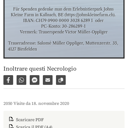
Für Spenden gedenke man dem Erlebnistierpark Johns 
Kleine Farm in Kallnach, BE (https://johnskleinefarm.ch). 

IBAN: CH79 0900 0000 3028 6289 1  oder 

PC-Konto: 30-286289-1 

Vermerk: Trauerspende Victor Müller-Oppliger
Traueradresse: Salomé Müller Oppliger, Muttenzerstr. 35, 
4127 Birsfelden
Inoltrare questi Necrologio
Condividi su Facebook
Condividi su WhatsApp
Inviare per Facebook Messenger
Inviare per email
Copia il link alla pagina
2050 Visite da 18. novembre 2020
Scaricare PDF
Scarica il PDF (A4)