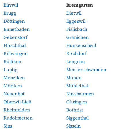
Birrwil
Bremgarten
Brugg
Dietwil
Döttingen
Eggenwil
Ennetbaden
Fislisbach
Gebenstorf
Gränichen
Hirschthal
Hunzenschwil
Killwangen
Kirchdorf
Kölliken
Lengnau
Lupfig
Meisterschwanden
Menziken
Muhen
Möriken
Mühlethal
Neuenhof
Nussbaumen
Oberwil-Lieli
Oftringen
Rheinfelden
Rothrist
Rudolfstetten
Siggenthal
Sins
Sisseln