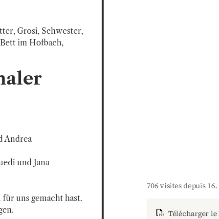
er, Grosi, Schwester, 
 Bett im Hofbach, 
haler
d Andrea

edi und Jana

706 visites depuis 16
für uns gemacht hast. 
gen.
Télécharger le