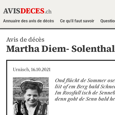
AVIS
DECES
.ch
Annuaire des avis de décès
Ce qu'il faut savoir
Questio
Avis de décès
Martha Diem- Solenthal
Urnäsch, 16.10.2021
Ond flücht de Sommer ose
liit of em Berg bald Schnee
Im Rossfall isch de Senneba
denn goht de Senn bald he