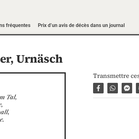
ns fréquentes
Prix d’un avis de décès dans un journal
er,
Urnäsch
Transmettre ces
Partager sur Fac
Partager p
Part
m Tal,

,

ll,

e.