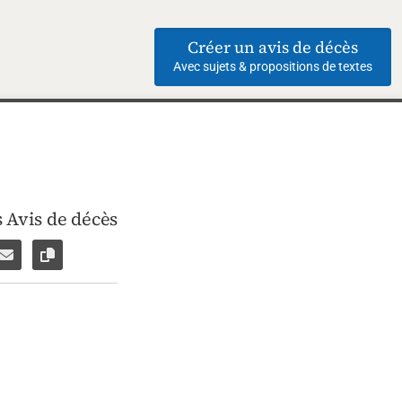
Créer un avis de décès
Avec sujets & propositions de textes
 Avis de décès
ebook
ar WhatsApp
ager par Facebook Messenger
Partager par e-mail
Copier le lien vers la page