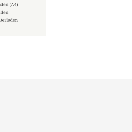
den (A4)
aden
terladen