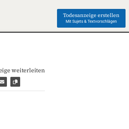
Todesanzeige erstellen
Mit Sujets & Textvorschlägen
ige weiterleiten
len
pp weiterleiten
Facebook Messenger weiterleiten
Per E-Mail versenden
Link zur Seite kopieren