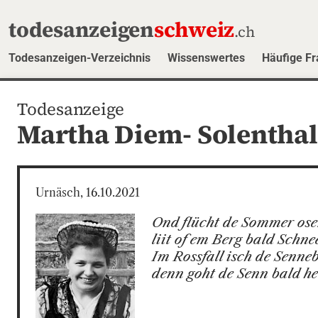
todesanzeigen
schweiz
.ch
Todesanzeigen-Verzeichnis
Wissenswertes
Häufige F
Todesanzeige
Martha Diem- Solenthal
Urnäsch, 16.10.2021
Ond flücht de Sommer ose
liit of em Berg bald Schnee
Im Rossfall isch de Senneba
denn goht de Senn bald he