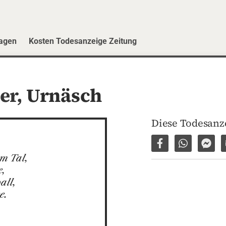
ragen
Kosten Todesanzeige Zeitung
er,
Urnäsch
Diese Todesanze
Auf Facebook tei
Per WhatsA
Per 
m Tal,

,

ll,

e.