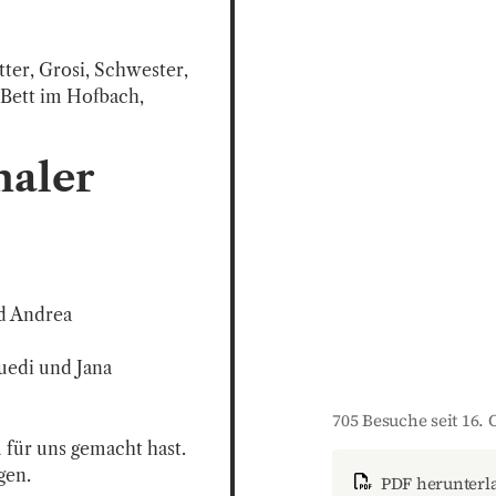
er, Grosi, Schwester, 
 Bett im Hofbach, 
haler
d Andrea

edi und Jana

705 Besuche seit 16. 
für uns gemacht hast. 
gen.
PDF herunterl