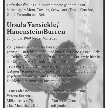
Unfassbar für uns alle, wurde meine geliebte Frau, 
herzensgute Mom, Tochter, Schwester, Tante, Cousine, 
Gotti, Freundin und Bekannte
Ursula
Vansickle/
Hauenstein/Burren
23. Januar 1969
bis
12. Mai 2021
völlig unerwartet an Herzversagen aus Ihrem Leben 
gerissen. Du fehlst überall und hinterlässt eine riesige Lücke 
an Deinem Wohnort Rose Prairie BC (Canada) sowie hier in 
der Schweiz, wo Du aufgewachsen bist.

Trotz der Trauer, danken wir Dir für die schöne Zeit, die 
lustigen Momente und Deine Hilfsbereitschaft, die du uns 
gegeben hast und wir mit Dir erleben durften.

Du bleibst für immer in unseren Herzen.
Traueradresse: 

In liebevoller Erinnerung

Verena Burren 

Milkenstrasse 76

Jim Vansickle (Canada) 

3152 Mamishaus BE
     mit Jamie
