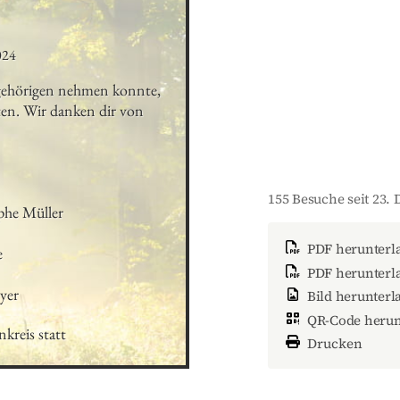
024
gehörigen nehmen konnte, 
ten. Wir danken dir von 
155 Besuche seit 23.
he Müller

PDF herunterl


PDF herunterla
yer
Bild herunterl
QR-Code herun
kreis statt
Drucken