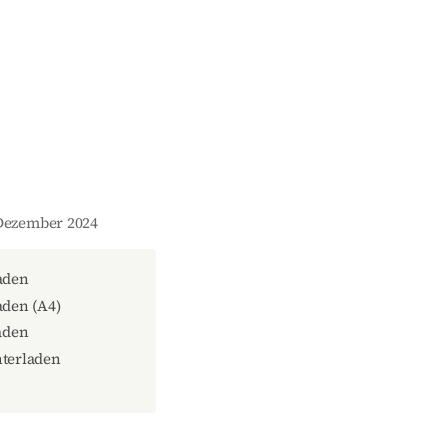
 Dezember 2024
aden
den (A4)
aden
terladen