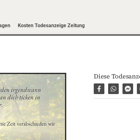
ragen
Kosten Todesanzeige Zeitung
Diese Todesanze
jeden irgendwann 
Auf Facebook tei
Per WhatsA
Per 
n dich ticken in 
r.
me Zeit verabschieden wir 