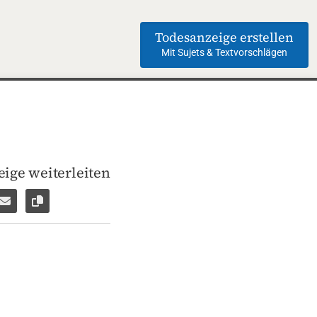
Todesanzeige erstellen
Mit Sujets & Textvorschlägen
ige weiterleiten
len
pp weiterleiten
Facebook Messenger weiterleiten
Per E-Mail versenden
Link zur Seite kopieren