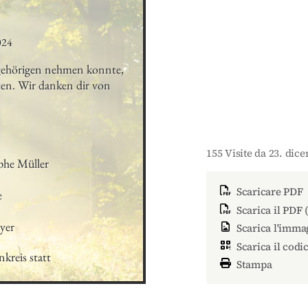
024
gehörigen nehmen konnte, 
ten. Wir danken dir von 
155 Visite da 23. dic
he Müller

Scaricare PDF


Scarica il PDF 
yer
Scarica l'imma
Scarica il codi
kreis statt
Stampa