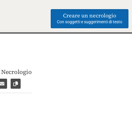
Creare un necrologio
Con soggetti e suggerimenti di testo
i Necrologio
ebook
su WhatsApp
are per Facebook Messenger
Inviare per email
Copia il link alla pagina