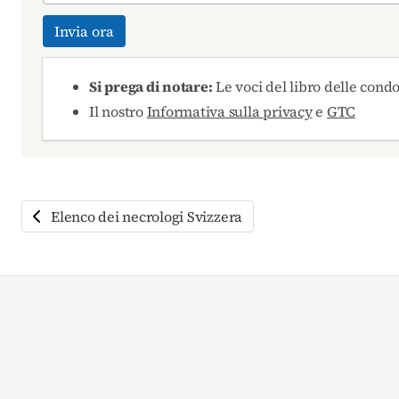
Invia ora
Si prega di notare:
Le voci del libro delle cond
Il nostro
Informativa sulla privacy
e
GTC
Elenco dei necrologi Svizzera