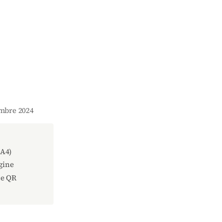
embre 2024
(A4)
gine
ce QR