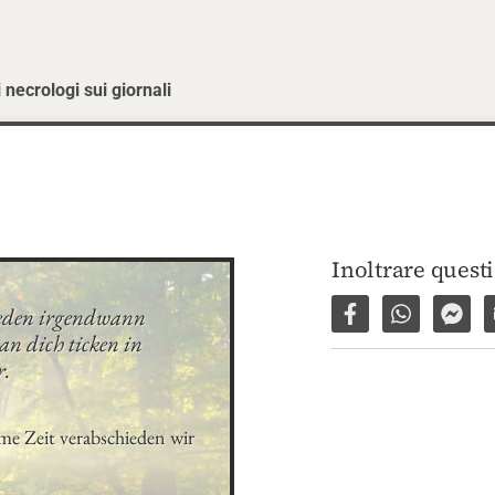
 necrologi sui giornali
Inoltrare quest
jeden irgendwann 
Condividi su Fac
Condividi 
Invi
n dich ticken in 
r.
me Zeit verabschieden wir 