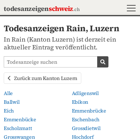
MEN
todesanzeigen
schweiz
.ch
Todesanzeigen Rain, Luzern
In Rain (Kanton Luzern) ist derzeit ein
aktueller Eintrag veröffentlicht.
Todesanzeigen-Portal durchsuchen
Todesanzeige s
Zurück zum Kanton Luzern
Alle
Adligenswil
Ballwil
Ebikon
Eich
Emmenbrücke
Emmenbücke
Eschenbach
Escholzmatt
Grossdietwil
Grosswangen
Hochdorf