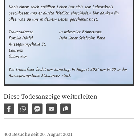
Nach einem reich erfüllten Leben hat sich sein Lebenskreis 
geschlossen und er durfte friedlich einschlafen. Wir danken für 
alles, was du uns in deinem Leben geschenkt hast.
Traueradresse:

In liebevoller Erinnerung:

Familie Dörfel

Dein lieber Stiefsohn René
Aussegnungshalle St. 
Laurenz

Österreich
Die Trauerfeier findet am Samstag, 14.August 2021 um 14.00 in der 
Aussegnungshalle St.Laurenz statt.
Diese Todesanzeige weiterleiten
Auf Facebook teilen
Per WhatsApp weiterleiten
Per Facebook Messenger weiterleiten
Per E-Mail versenden
Link zur Seite kopieren
400 Besuche seit 20. August 2021