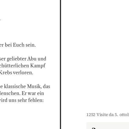
n
 bei Euch sein.

er geliebter Abu und 
chütterlichen Kampf 
rebs verloren. 

e klassische Musik, das 
enschen. Er war ein 
rd uns sehr fehlen:

1252 Visite da 5. otto