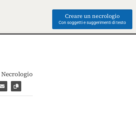
Creare un necrologio
Con soggetti e suggerimenti di testo
i Necrologio
ebook
su WhatsApp
are per Facebook Messenger
Inviare per email
Copia il link alla pagina