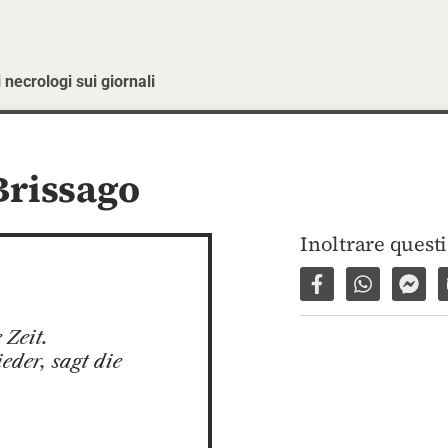
 necrologi sui giornali
Brissago
Inoltrare quest
Condividi su Fac
Condividi 
Invi
Zeit.

der, sagt die 