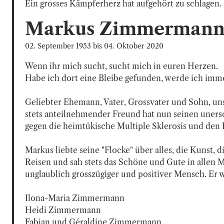
Ein grosses Kämpferherz hat aufgehört zu schlagen.
Markus
Zimmerman
02. September 1953
bis
04. Oktober 2020
Wenn ihr mich sucht, sucht mich in euren Herzen.

Habe ich dort eine Bleibe gefunden, werde ich immer
Geliebter Ehemann, Vater, Grossvater und Sohn, uns
stets anteilnehmender Freund hat nun seinen uners
gegen die heimtükische Multiple Sklerosis und den K
Markus liebte seine "Flocke" über alles, die Kunst, di
Reisen und sah stets das Schöne und Gute in allen M
unglaublich grosszügiger und positiver Mensch. Er wi
Ilona-Maria Zimmermann

Heidi Zimmermann

Fabian und Géraldine Zimmermann
