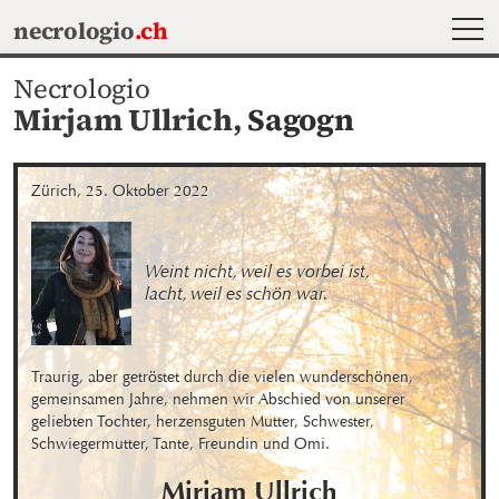
MEN
necrologio
.ch
Necrologio
Mirjam Ullrich,
Sagogn
Zürich, 25. Oktober 2022
Weint nicht, weil es vorbei ist, 

lacht, weil es schön war.
Traurig, aber getröstet durch die vielen wunderschönen, 
gemeinsamen Jahre, nehmen wir Abschied von unserer 
geliebten Tochter, herzensguten Mutter, Schwester, 
Schwiegermutter, Tante, Freundin und Omi.
Mirjam
Ullrich