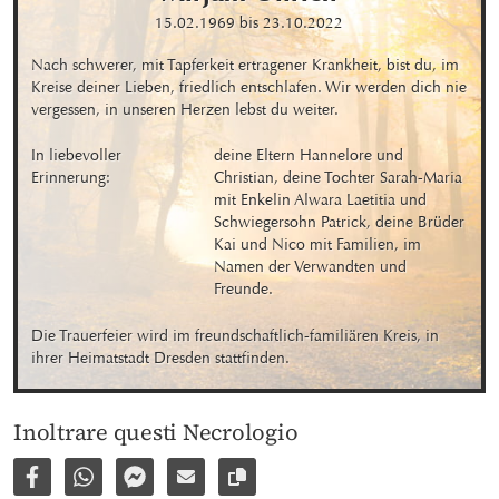
15.02.1969
bis
23.10.2022
Nach schwerer, mit Tapferkeit ertragener Krankheit, bist du, im 
Kreise deiner Lieben, friedlich entschlafen. Wir werden dich nie 
vergessen, in unseren Herzen lebst du weiter.
In liebevoller 
deine Eltern Hannelore und 
Erinnerung:
Christian, deine Tochter Sarah-Maria 
mit Enkelin Alwara Laetitia und 
Schwiegersohn Patrick, deine Brüder 
Kai und Nico mit Familien, im 
Namen der Verwandten und 
Freunde.
Die Trauerfeier wird im freundschaftlich-familiären Kreis, in 
ihrer Heimatstadt Dresden stattfinden.
Inoltrare questi Necrologio
Condividi su Facebook
Condividi su WhatsApp
Inviare per Facebook Messenger
Inviare per email
Copia il link alla pagina