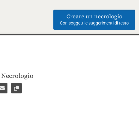
Creare un necrologio
Con soggetti e suggerimenti di testo
i Necrologio
ebook
su WhatsApp
are per Facebook Messenger
Inviare per email
Copia il link alla pagina