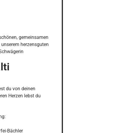
erschönen, gemeinsamen 
, unserem herzensguten 
Schwägerin
ti
st du von deinen 
ren Herzen lebst du 
ng:

ei-Bächler
