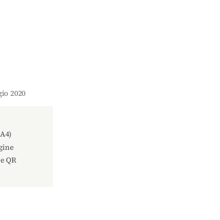
gio 2020
(A4)
gine
ce QR