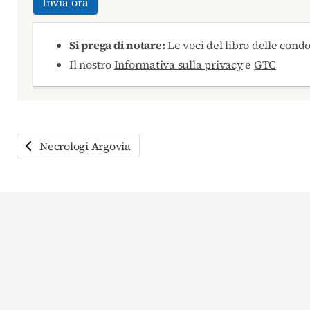
Invia ora
Si prega di notare:
Le voci del libro delle cond
Il nostro
Informativa sulla privacy
e
GTC
Necrologi Argovia