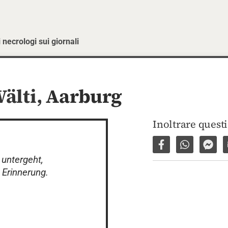
 necrologi sui giornali
älti,
Aarburg
Inoltrare quest
Condividi su Fac
Condividi 
Invi
ntergeht, 

 Erinnerung.