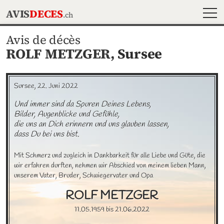
MEN
AVIS
DECES
.ch
Avis de décès
ROLF METZGER,
Sursee
Sursee, 22. Juni 2022
Und immer sind da Spuren Deines Lebens, 

Bilder, Augenblicke und Gefühle,

die uns an Dich erinnern und uns glauben lassen, 

dass Du bei uns bist.
Mit Schmerz und zugleich in Dankbarkeit für alle Liebe und Güte, die 
wir erfahren durften, nehmen wir Abschied von meinem lieben Mann, 
unserem Vater, Bruder, Schwiegervater und Opa
ROLF
METZGER
11.05.1959
bis
21.06.2022