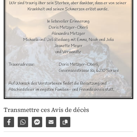
Wir sind traurig über sein Sterben, aber dankbar, dass er von seiner 
Krankheit und seinen Schmerzen erlöst wurde. 

In liebevoller Erinnerung

Doris Metzger-Oberli

Alexandra Metzger

Michaela und Ueli Riedweg mit Emma, Noah und Julia

Jeanette Meyer

und Verwandte
Traueradresse:
Doris Metzger-Oberli, 

Geuenseestrasse 8a, 6210 Sursee
Auf Wunsch des Verstorbenen findet die Beisetzung und 
Abschiedsfeier im engsten Familien- und Freundeskreis statt.
Transmettre ces Avis de décès
Partager sur Facebook
Partager par WhatsApp
Partager par Facebook Messenger
Partager par e-mail
Copier le lien vers la page