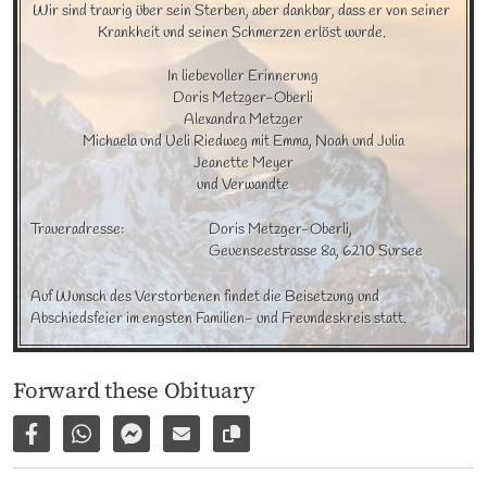
Wir sind traurig über sein Sterben, aber dankbar, dass er von seiner 
Krankheit und seinen Schmerzen erlöst wurde. 

In liebevoller Erinnerung

Doris Metzger-Oberli

Alexandra Metzger

Michaela und Ueli Riedweg mit Emma, Noah und Julia

Jeanette Meyer

und Verwandte
Traueradresse:
Doris Metzger-Oberli, 

Geuenseestrasse 8a, 6210 Sursee
Auf Wunsch des Verstorbenen findet die Beisetzung und 
Abschiedsfeier im engsten Familien- und Freundeskreis statt.
Forward these Obituary
Share on Facebook
Share via WhatsApp
Share via Facebook Messenger
Share via E-Mail
Copy link to page