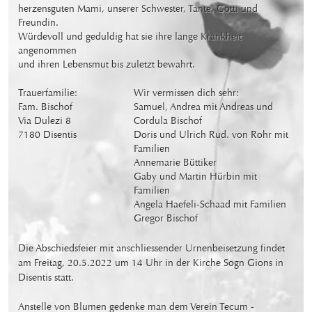
herzensguten Mami, unserer Schwester, Tante, Gotti und 
Freundin. 

Würdevoll und geduldig hat sie ihre lange Krankheit 
angenommen

und ihren Lebensmut bis zuletzt bewahrt.
Trauerfamilie:

Wir vermissen dich sehr:

Fam. Bischof

Samuel, Andrea mit Andreas und 
Via Dulezi 8

Cordula Bischof

7180 Disentis
Doris und Ulrich Rud. von Rohr mit 
Familien

Annemarie Büttiker

Gaby und Martin Hürbin mit 
Familien

Angela Haefeli-Schaad mit Familien

Gregor Bischof
Die Abschiedsfeier mit anschliessender Urnenbeisetzung findet 
am Freitag, 20.5.2022 um 14 Uhr in der Kirche Sogn Gions in 
Disentis statt.

Anstelle von Blumen gedenke man dem Verein Tecum - 