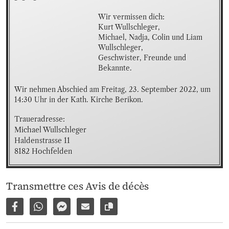
Wir vermissen dich:

Kurt Wullschleger,

Michael, Nadja, Colin und Liam 
Wullschleger,

Geschwister, Freunde und 
Bekannte.
Wir nehmen Abschied am Freitag, 23. September 2022, um 
14:30 Uhr in der Kath. Kirche Berikon.
Traueradresse:

Michael Wullschleger

Haldenstrasse 11

8182 Hochfelden
Transmettre ces Avis de décès
Partager sur Facebook
Partager par WhatsApp
Partager par Facebook Messenger
Partager par e-mail
Copier le lien vers la page