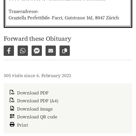
Traueradresse:

Graziella Perfettibile-Facci, Gutstrasse 161, 8047 Zürich
Forward these Obituary
Share on Facebook
Share via WhatsApp
Share via Facebook Messenger
Share via E-Mail
Copy link to page
505 visits since 6. February 2023
Download PDF
Download PDF (A4)
Download image
Download QR code
Print